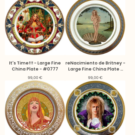
It's Time!!! - Large Fine
reNacimiento de Britney -
China Plate - #0777
Large Fine China Plate -
#0776
99,00
€
99,00
€