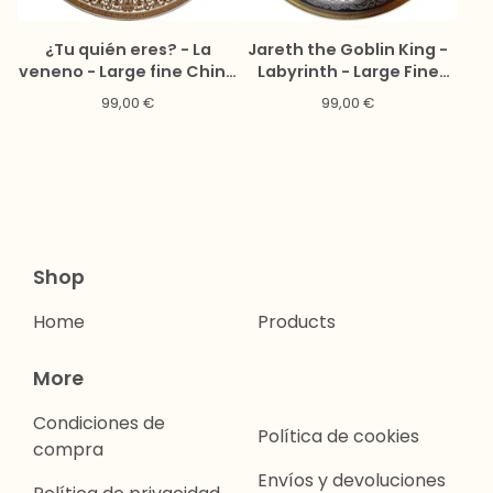
¿Tu quién eres? - La
Jareth the Goblin King -
veneno - Large fine China
Labyrinth - Large Fine
Plate - #0745
China Plate - #0773
99,00
€
99,00
€
Shop
Home
Products
More
Condiciones de
Política de cookies
compra
Envíos y devoluciones