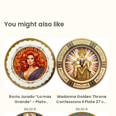
You might also like
Rocío Jurado “La mas
Madonna Golden Throne
Grande” – Plato
Confessions II Plate 27 cm
decorativo de porcelana
(Limited Edition) |
99,00
€
99,00
€
27 cm | Edición limitada
ArtefactoMadrid