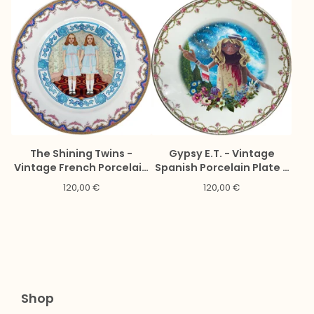
The Shining Twins -
Gypsy E.T. - Vintage
Vintage French Porcelain
Spanish Porcelain Plate -
Plate - #0750
#0729
120,00
€
120,00
€
Shop