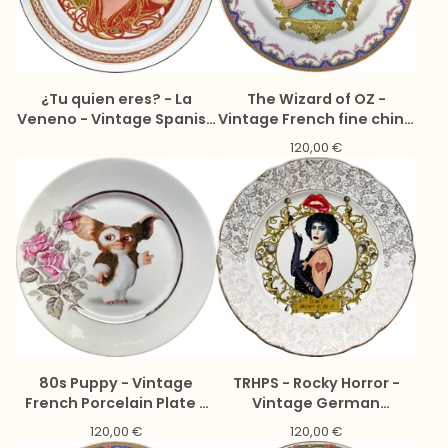
¿Tu quien eres? - La
The Wizard of OZ -
Veneno - Vintage Spanish
Vintage French fine china
Porcelain Plate - #0720
Plate - #0750
120,00
€
80s Puppy - Vintage
TRHPS - Rocky Horror -
French Porcelain Plate -
Vintage German
#0759
Porcelain Plate - #0722
120,00
€
120,00
€