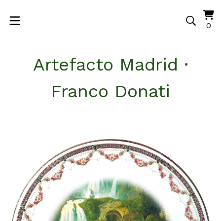
Vi
0
0
ca
it
Artefacto Madrid ·
Franco Donati