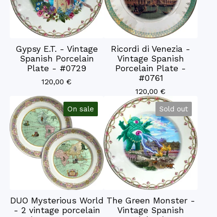
Gypsy E.T. - Vintage
Ricordi di Venezia -
Spanish Porcelain
Vintage Spanish
Plate - #0729
Porcelain Plate -
#0761
120,00
€
120,00
€
On sale
Sold out
DUO Mysterious World
The Green Monster -
- 2 vintage porcelain
Vintage Spanish