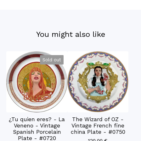
You might also like
Sold out
¿Tu quien eres? - La
The Wizard of OZ -
Veneno - Vintage
Vintage French fine
Spanish Porcelain
china Plate - #0750
Plate - #0720
120,00
€