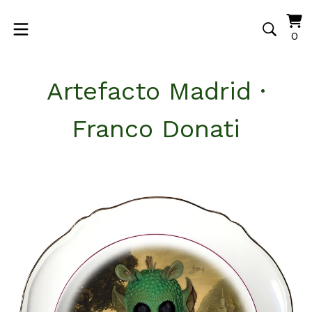
Vi
0
0
ca
it
Artefacto Madrid ·
Franco Donati