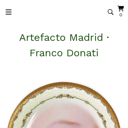
Vi
0
0
ca
it
Artefacto Madrid ·
Franco Donati