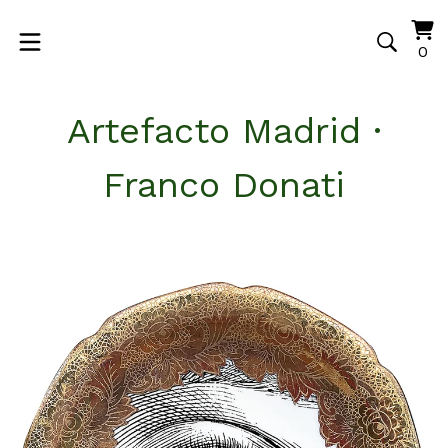
Vi
0
0
ca
it
Artefacto Madrid ·
Franco Donati