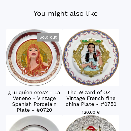
You might also like
Sold out
¿Tu quien eres? - La
The Wizard of OZ -
Veneno - Vintage
Vintage French fine
Spanish Porcelain
china Plate - #0750
Plate - #0720
120,00
€