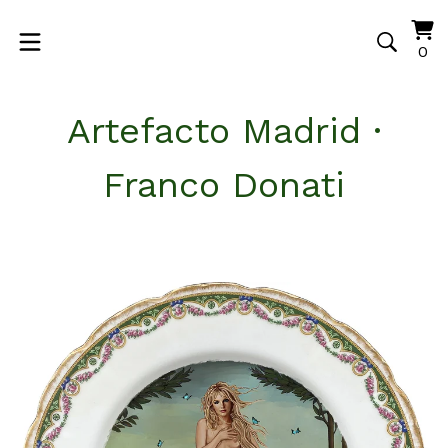
Vi
0
0
ca
it
Artefacto Madrid ·
Franco Donati