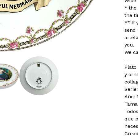
Wipe 
* the
the t
** If
send 
artef
you.
We ca
---
Plato
y orn
colla
Serie
Año: 
Tama
Todos
que p
neces
Cread