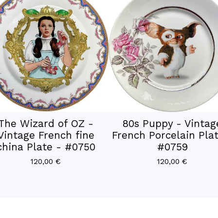
The Wizard of OZ -
80s Puppy - Vintag
Vintage French fine
French Porcelain Plat
china Plate - #0750
#0759
120,00
€
120,00
€