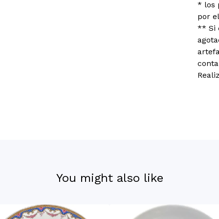
* los
por e
** Si
agota
artef
conta
Reali
You might also like