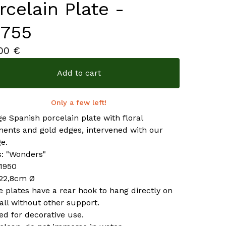
rcelain Plate -
755
,00
€
Add to cart
Only a few left!
ge Spanish porcelain plate with floral
ents and gold edges, intervened with our
ge.
s: "Wonders"
 1950
 22,8cm Ø
he plates have a rear hook to hang directly on
all without other support.
ed for decorative use.