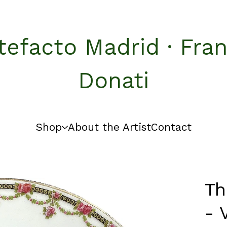
tefacto Madrid · Fra
Donati
Shop
About the Artist
Contact
Th
- 