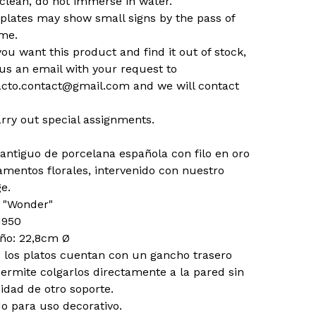
clean, do not immerse in water.
 plates may show small signs by the pass of
ime.
 you want this product and find it out of stock,
us an email with your request to
acto.contact@gmail.com
and we will contact
rry out special assignments.
 antiguo de porcelana española con filo en oro
amentos florales, intervenido con nuestro
ge.
: "Wonder"
1950
ño: 22,8cm Ø
 los platos cuentan con un gancho trasero
ermite colgarlos directamente a la pared sin
idad de otro soporte.
o para uso decorativo.