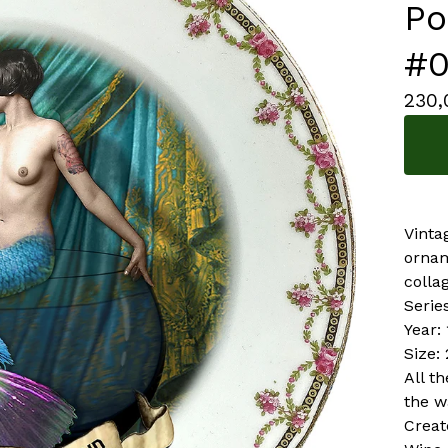
Po
#0
230
Vinta
ornam
colla
Serie
Year:
Size:
All t
the w
Creat