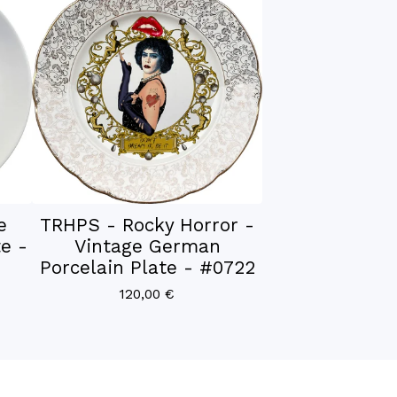
e
TRHPS - Rocky Horror -
e -
Vintage German
Porcelain Plate - #0722
120,00
€