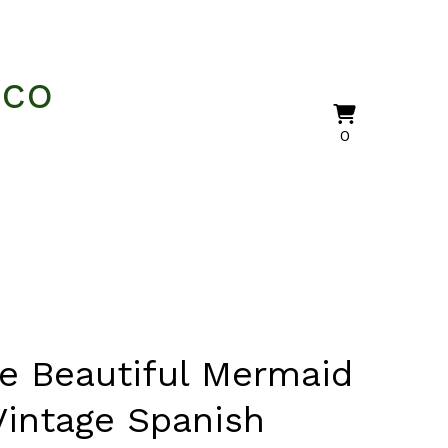
nco
View
0
0
cart
items
e Beautiful Mermaid
Vintage Spanish