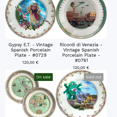
Gypsy E.T. - Vintage
Ricordi di Venezia -
Spanish Porcelain
Vintage Spanish
Plate - #0729
Porcelain Plate -
#0761
120,00
€
120,00
€
On sale
Sold out