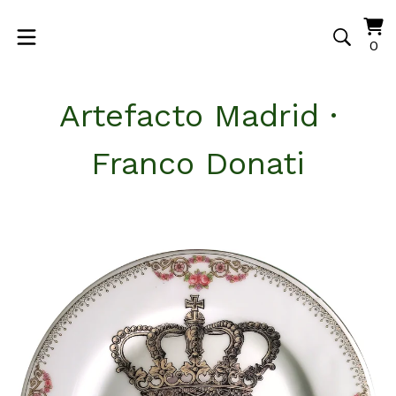
Vi
0
0
ca
it
Artefacto Madrid ·
Franco Donati