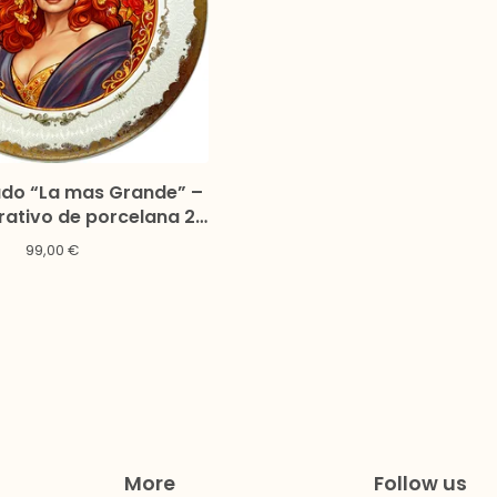
ado “La mas Grande” –
rativo de porcelana 27
 Edición limitada
99,00
€
More
Follow us