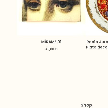
MÍRAME 01
Rocío Jur
Plato deco
49,00
€
cm |
Shop