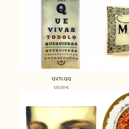
QVTLQQ
120,00
€