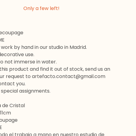
Only a few left!
Decoupage
ME
 work by hand in our studio in Madrid.
decorative use.
do not immerse in water.
this product and find it out of stock, send us an
our request to
artefacto.contact@gmail.com
ontact you.
 special assignments.
 de Cristal
 11cm
coupage
E
odo el trabajo a mano en nuestro estudio de