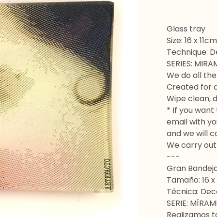
Glass tray
Size: 16 x 11cm
Technique: 
SERIES: MIRA
We do all the
Created for 
Wipe clean, 
* If you want 
email with y
and we will c
We carry out
---
Gran Bandeja
Tamaño: 16 x
Técnica: De
SERIE: MÍRAM
Realizamos t