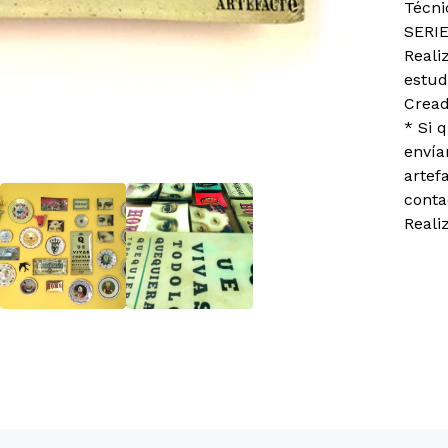
Técni
SERI
Reali
estud
Cread
* Si 
envía
artef
conta
Reali