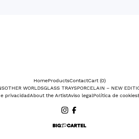
Home
Products
Contact
Cart (
0
)
NS
OTHER WORLDS
GLASS TRAYS
PORCELAIN – NEW EDITI
de privacidad
About the Artist
Aviso legal
Política de cookies