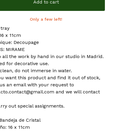
Add to cart
Only a few left!
 tray
 16 x 11cm
ique: Decoupage
ES: MIRAME
 all the work by hand in our studio in Madrid.
ed for decorative use.
clean, do not immerse in water.
you want this product and find it out of stock,
us an email with your request to
acto.contact@gmail.com
and we will contact
rry out special assignments.
Bandeja de Cristal
o: 16 x 11cm