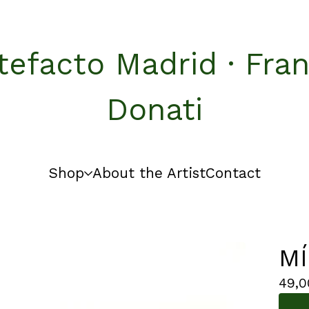
tefacto Madrid · Fra
Donati
Shop
About the Artist
Contact
M
49,