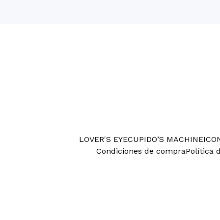
LOVER'S EYE
CUPIDO’S MACHINE
ICO
Condiciones de compra
Política 