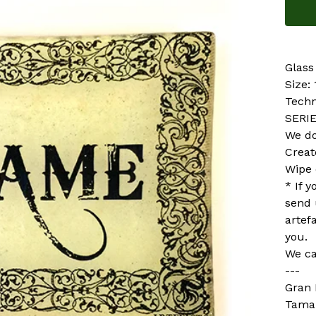
Glass
Size:
Techn
SERI
We do
Creat
Wipe 
* If 
send 
artef
you.
We ca
---
Gran 
Tamañ